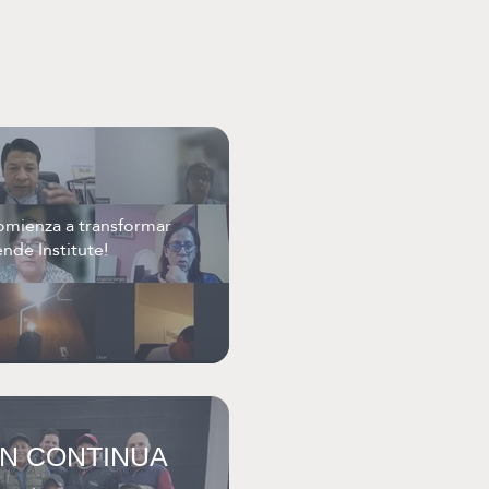
comienza a transformar
nde Institute!
N CONTINUA