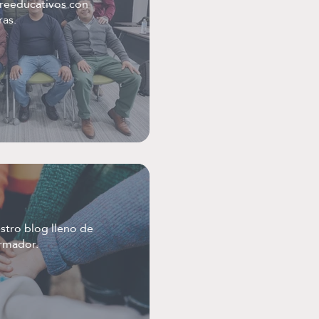
reeducativos con
ras.
tro blog lleno de
ormador.