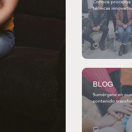
Conoce procesos 
técnicas innovado
BLOG
Sumérgete en nues
contenido transf