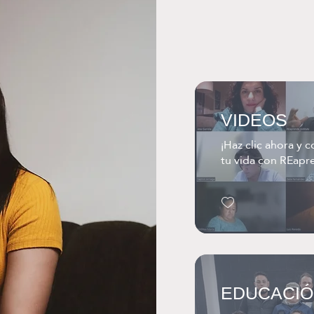
VIDEOS
¡Haz clic ahora y 
tu vida con REapre
EDUCACIÓ